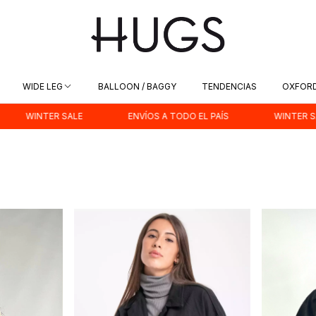
WIDE LEG
BALLOON / BAGGY
TENDENCIAS
OXFOR
WINTER SALE
ENVÍOS A TODO EL PAÍS
WINTER SALE