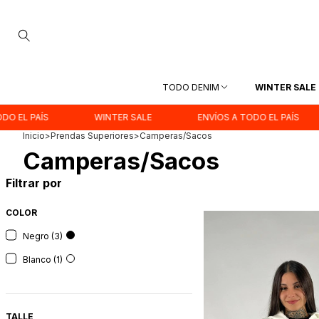
TODO DENIM
WINTER SALE
EL PAÍS
WINTER SALE
ENVÍOS A TODO EL PAÍS
Inicio
>
Prendas Superiores
>
Camperas/Sacos
Camperas/Sacos
Filtrar por
COLOR
Negro (3)
Blanco (1)
TALLE