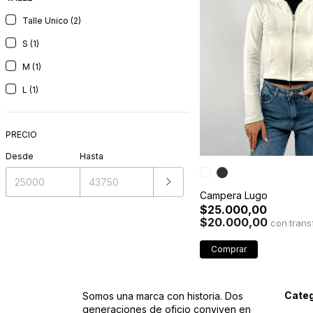
Talle Unico (2)
S (1)
M (1)
L (1)
PRECIO
Desde
Hasta
Campera Lugo
$25.000,00
$20.000,00
con
Comprar
Categ
Somos una marca con historia. Dos
generaciones de oficio conviven en