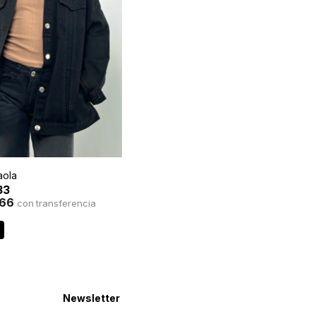
aola
33
,66
con
Newsletter