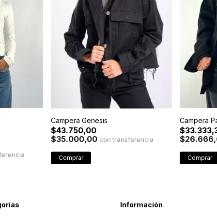
Campera P
Campera Genesis
$33.333,
$43.750,00
$26.666
$35.000,00
con
Comprar
Comprar
orías
Información