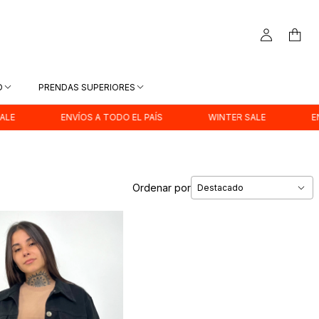
D
PRENDAS SUPERIORES
ENVÍOS A TODO EL PAÍS
WINTER SALE
ENVÍO
Ordenar por