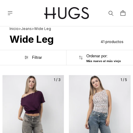
Inicio
>
Jeans
>
Wide Leg
Wide Leg
41 productos
Ordenar por:
Filtrar
Más nuevo al más viejo
1
/
3
1
/
5