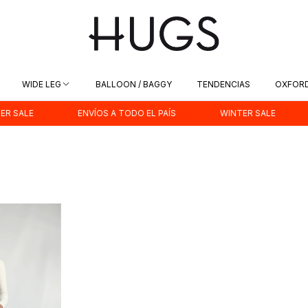
WIDE LEG
BALLOON / BAGGY
TENDENCIAS
OXFOR
ENVÍOS A TODO EL PAÍS
WINTER SALE
ENVÍO