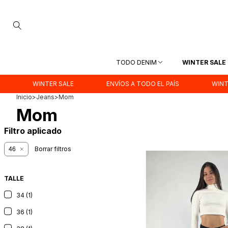
TODO DENIM
WINTER SALE
WINTER SALE
ENVÍOS A TODO EL PAÍS
WINTER SALE
Inicio
>
Jeans
>
Mom
Mom
Filtro aplicado
Borrar filtros
46
TALLE
34 (1)
36 (1)