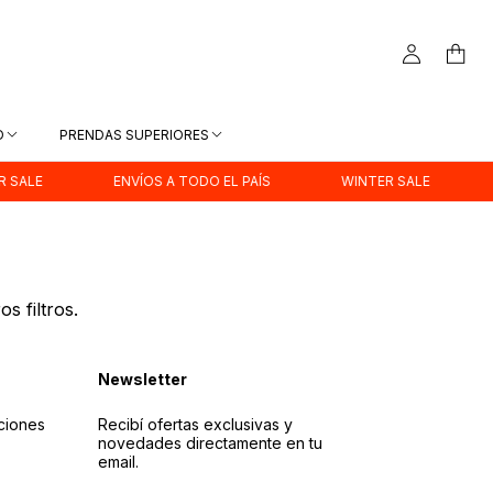
D
PRENDAS SUPERIORES
SALE
ENVÍOS A TODO EL PAÍS
WINTER SALE
s filtros.
Newsletter
ciones
Recibí ofertas exclusivas y
novedades directamente en tu
email.