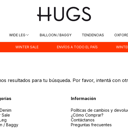
WIDE LEG
BALLOON / BAGGY
TENDENCIAS
OXFOR
WINTER SALE
ENVÍOS A TODO EL PAÍS
WINTER 
s resultados para tu búsqueda. Por favor, intentá con otro
orías
Información
Denim
Políticas de cambios y devolu
r Sale
¿Cómo Comprar?
Leg
Contáctanos
on / Baggy
Preguntas frecuentes