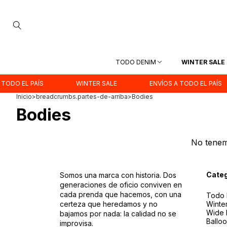
TODO DENIM
WINTER SALE
ODO EL PAÍS
WINTER SALE
ENVÍOS A TODO EL PAÍS
Inicio
>
breadcrumbs.partes-de-arriba
>
Bodies
Bodies
No tenemo
Categ
Somos una marca con historia. Dos
generaciones de oficio conviven en
cada prenda que hacemos, con una
Todo 
certeza que heredamos y no
Winte
Wide 
bajamos por nada: la calidad no se
Ballo
improvisa.